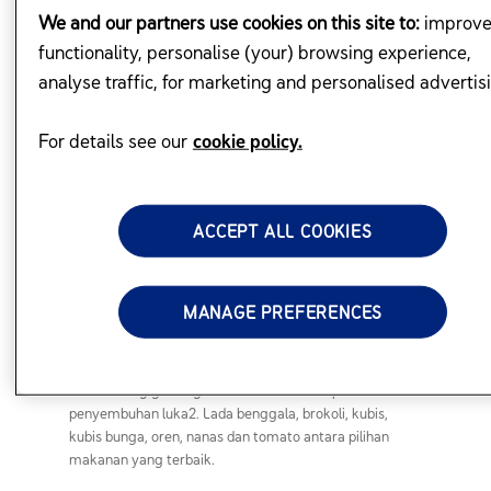
kandungan makanan untuk memupuk tabiat
We and our partners use cookies on this site to:
improv
pemakanan yang sihat. Berikut merupakan nutrien
functionality, personalise (your) browsing experience,
penting yang terkandung dalam makanan untuk kanak
analyse traffic, for marketing and personalised advertis
kanak2:
Vitamin A
For details see our
cookie policy.
Bagus untuk mata dan kulit serta berfungsi melindungi
tubuh badan daripada jangkitan2. Makanan yang kaya
ACCEPT ALL COOKIES
dengan vitamin A ialah kubis, lobak merah, limau
gedang, mangga, bayam, keledek, tembikai dan lain-
lain.
MANAGE PREFERENCES
Vitamin C
Baik untuk gigi dan gusi serta membantu proses
penyembuhan luka2. Lada benggala, brokoli, kubis,
kubis bunga, oren, nanas dan tomato antara pilihan
makanan yang terbaik.