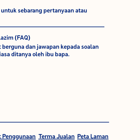
untuk sebarang pertanyaan atau
s
Lazim (FAQ)
t berguna dan jawapan kepada soalan
iasa ditanya oleh ibu bapa.
t Penggunaan
Terma Jualan
Peta Laman