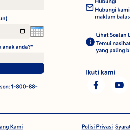
Hubungi
Hubungi kami 
maklum bala
hun)
Lihat Soalan 
Temui nasiha
uk anak anda?*
yang paling b
Ikuti kami
son: 1-800-88-
tang Kami
Polisi Privasi
Syara