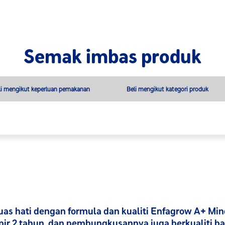
Semak imbas produk
uas hati dengan formula dan kualiti Enfagrow A+ Mi
r 2 tahun, dan pembungkusannya juga berkualiti bai