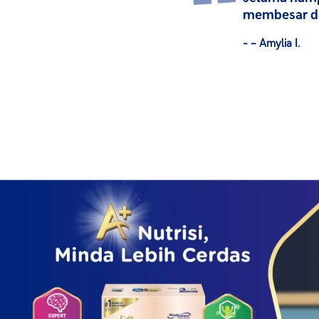
membesar d
- – Amylia I.