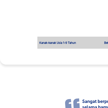
Sangat berp
selama hampi