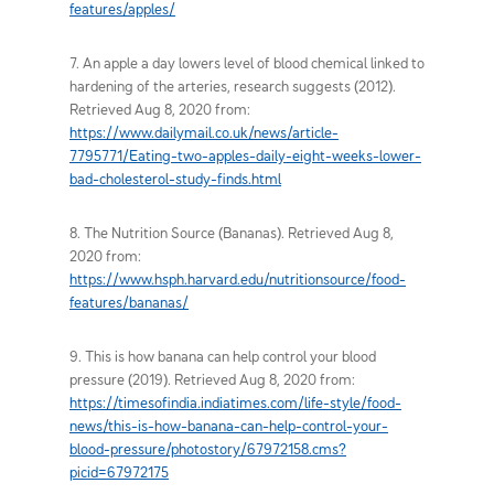
features/apples/
7. An apple a day lowers level of blood chemical linked to
hardening of the arteries, research suggests (2012).
Retrieved Aug 8, 2020 from:
https://www.dailymail.co.uk/news/article-
7795771/Eating-two-apples-daily-eight-weeks-lower-
bad-cholesterol-study-finds.html
8. The Nutrition Source (Bananas). Retrieved Aug 8,
2020 from:
https://www.hsph.harvard.edu/nutritionsource/food-
features/bananas/
9. This is how banana can help control your blood
pressure (2019). Retrieved Aug 8, 2020 from:
https://timesofindia.indiatimes.com/life-style/food-
news/this-is-how-banana-can-help-control-your-
blood-pressure/photostory/67972158.cms?
picid=67972175