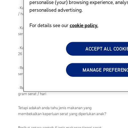
personalise (your) browsing experience, analys
·
Kanak-kanak berusia 4 hingga 8 tahun: 25 gram serat
personalised advertising.
/ hari
For details see our
cookie policy.
·
Kanak-kanak lelaki berusia 9 hingga 13 tahun: 31 gram
serat / hari
·
Kanak-kanak perempuan berusia 9 hingga 13 tahun:
ACCEPT ALL COOKI
26 gram serat / hari
·
Remaja lelaki berusia 14 hingga 19 tahun: 38 gram
MANAGE PREFEREN
serat / hari
·
Remaja perempuan berusia 14 hingga 19 tahun: 26
gram serat / hari
Tetapi adakah anda tahu jenis makanan yang
membekalkan keperluan serat yang diperlukan anak?
Berikut antara contoh 4 jenis makanan tinggi serat