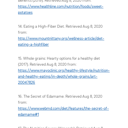
Benefits (2019). Retrieved Aug 8, 2020 from:
https://www.healthline.com/nutrition/foods/sweet-
potatoes
14. Eating a High-Fiber Diet. Retrieved Aug 8, 2020
from:
http://www.mountnittany.org/wellness-article/diet-
eating-a-highfiber
15. Whole grains: Hearty options for a healthy diet
(2017). Retrieved Aug 8, 2020 from:
https://www.mayoclinic.org/healthy-lifestyle/nutrition-
and-healthy-eating/in-depth/whole-grains/art-
20047826
16. The Secret of Edamame. Retrieved Aug 8, 2020
from:
https://www.webmd.com/diet/features/the-secret-of-
edamame#1