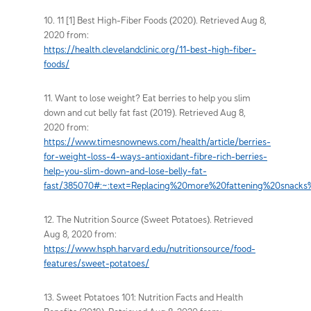
10. 11 [1] Best High-Fiber Foods (2020). Retrieved Aug 8,
2020 from:
https://health.clevelandclinic.org/11-best-high-fiber-
foods/
11. Want to lose weight? Eat berries to help you slim
down and cut belly fat fast (2019). Retrieved Aug 8,
2020 from:
https://www.timesnownews.com/health/article/berries-
for-weight-loss-4-ways-antioxidant-fibre-rich-berries-
help-you-slim-down-and-lose-belly-fat-
fast/385070#:~:text=Replacing%20more%20fattening%20snacks
12. The Nutrition Source (Sweet Potatoes). Retrieved
Aug 8, 2020 from:
https://www.hsph.harvard.edu/nutritionsource/food-
features/sweet-potatoes/
13. Sweet Potatoes 101: Nutrition Facts and Health