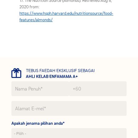
17. The Nutrition Source (Almonds). Retrieved Aug 8,
2020 from:
https://www.hsph.harvard.edu/nutritionsource/food-
features/almonds/
TEBUS FAEDAH EKSKLUSIF SEBAGAI
AHLI KELAB ENFAMAMA A+
Apakah jenama pilihan anda*