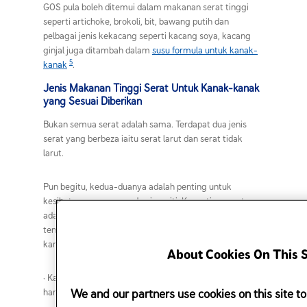
GOS pula boleh ditemui dalam makanan serat tinggi
seperti artichoke, brokoli, bit, bawang putih dan
pelbagai jenis kekacang seperti kacang soya, kacang
ginjal juga ditambah dalam
susu formula untuk kanak-
5
kanak
.
Jenis Makanan Tinggi Serat Untuk Kanak-kanak
yang Sesuai Diberikan
Bukan semua serat adalah sama. Terdapat dua jenis
serat yang berbeza iaitu serat larut dan serat tidak
larut.
Pun begitu, kedua-duanya adalah penting untuk
kesihatan, pencernaan dan imuniti. Kepenting serat
adalah berbeza mengikut usia. Berikut idea kasar
tentang keperluan makanan tinggi serat untuk kanak-
5
kanak berdasarkan kumpulan umur
.
About Cookies On This S
·
Kanak-kanak berusia 1 hingga 3 tahun: 19 gram serat /
We and our partners use cookies on this site to
hari.