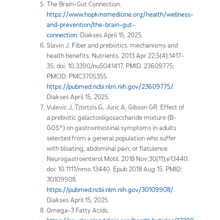
The Brain-Gut Connection.
https://www.hopkinsmedicine.org/health/wellness-
and-prevention/the-brain-gut-
connection
.
Diakses April 15, 2025.
Slavin J. Fiber and prebiotics: mechanisms and
health benefits. Nutrients. 2013 Apr 22;5(4):1417-
35. doi: 10.3390/nu5041417. PMID: 23609775;
PMCID: PMC3705355.
https://pubmed.ncbi.nlm.nih.gov/23609775/
.
Diakses April 15, 2025.
Vulevic J, Tzortzis G, Juric A, Gibson GR. Effect of
a prebiotic galactooligosaccharide mixture (B-
GOS®) on gastrointestinal symptoms in adults
selected from a general population who suffer
with bloating, abdominal pain, or flatulence.
Neurogastroenterol Motil. 2018 Nov;30(11):e13440.
doi: 10.1111/nmo.13440. Epub 2018 Aug 15. PMID:
30109908.
https://pubmed.ncbi.nlm.nih.gov/30109908/
.
Diakses April 15, 2025.
Omega-3 Fatty Acids.