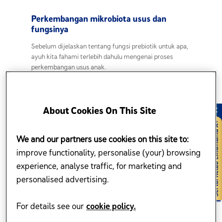
Perkembangan mikrobiota usus dan
fungsinya
Sebelum dijelaskan tentang
fungsi prebiotik
untuk apa
,
ayuh kita fahami terlebih dahulu mengenai proses
perkembangan usus anak.
Perkembangan bakteria baik dalam usus anak adalah
proses penting sejak awal kehidupan. Apabila anak
About Cookies On This Site
semakin membesar, usus akan mula dipenuhi bakteria
2
baik daripada persekitarannya
.
We and our partners use cookies on this site to:
Antara faktor mempengaruhi perkembangan awal
improve functionality, personalise (your) browsing
bakteria ini, termasuklah:
experience, analyse traffic, for marketing and
Cara kelahiran - sama ada secara normal atau
personalised advertising.
kanak-kanak caesarean
Pendedahan kepada persekitaran sekeliling
For details see our
cookie policy.
Sentuhan dan interaksi dengan
ibu bapa
serta
penjaga