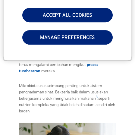
Dalam beberapa tahun terawal,
jenis bakteria
dalam
ACCEPT ALL COOKIES
usus anak akan semakin berkembang dan mula
membentuk komuniti yang stabil, dikenali sebagai
mikrobiota usus. Ini sangat penting untuk
kesihatan
MANAGE PREFERENCES
anak
secara keseluruhan.
Menjelang usia 2-3 tahun, bakteria dalam usus anak
akan hampir sama seperti individu dewasa dan akan
terus mengalami perubahan mengikut
proses
tumbesaran
mereka.
Mikrobiota usus seimbang penting untuk sistem
penghadaman sihat. Bakteria baik dalam usus akan
3
bekerjasama untuk menghuraikan makanan
,seperti
nutrien kompleks yang tidak boleh dihadam sendiri oleh
badan.