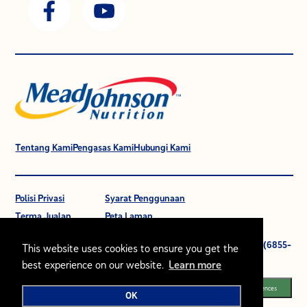
Tentang Kami
Pengasas Kami
Hubungi Kami
Polisi Privasi
Syarat Penggunaan
Terma Jualan
Peta Laman
© 2021 Mead Johnson Nutrition (M) Sdn Bhd. 196601000399 (6855-
This website uses cookies to ensure you get the
W).
best experience on our website.
Learn more
Segala hak cipta terpelihara.
Cookie Preferences
OK