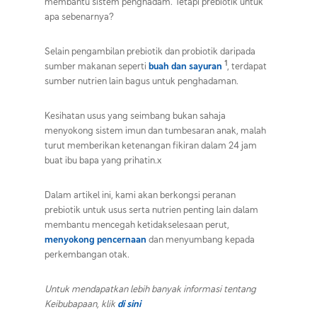
membantu sistem penghadam. Tetapi prebiotik untuk
apa sebenarnya?
Selain pengambilan
prebiotik dan probiotik
daripada
1
sumber makanan seperti
buah dan sayuran
,
terdapat
sumber nutrien lain bagus untuk penghadaman.
Kesihatan usus yang seimbang bukan sahaja
menyokong sistem imun dan tumbesaran anak, malah
turut memberikan ketenangan fikiran dalam 24 jam
buat ibu bapa yang prihatin.x
Dalam artikel ini, kami akan berkongsi peranan
prebiotik untuk usus
serta nutrien penting lain dalam
membantu mencegah ketidakselesaan perut,
menyokong pencernaan
dan menyumbang kepada
perkembangan otak.
Untuk mendapatkan lebih banyak informasi tentang
Keibubapaan, klik
di sini