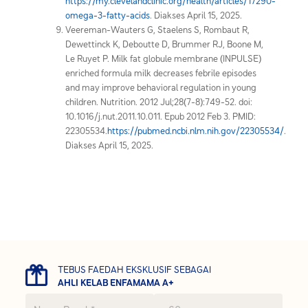
https://my.clevelandclinic.org/health/articles/17290-
omega-3-fatty-acids
. Diakses April 15, 2025.
Veereman-Wauters G, Staelens S, Rombaut R,
Dewettinck K, Deboutte D, Brummer RJ, Boone M,
Le Ruyet P. Milk fat globule membrane (INPULSE)
enriched formula milk decreases febrile episodes
and may improve behavioral regulation in young
children. Nutrition. 2012 Jul;28(7-8):749-52. doi:
10.1016/j.nut.2011.10.011. Epub 2012 Feb 3. PMID:
22305534.
https://pubmed.ncbi.nlm.nih.gov/22305534/
.
Diakses April 15, 2025.
TEBUS FAEDAH EKSKLUSIF SEBAGAI
AHLI KELAB ENFAMAMA A+