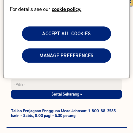
For details see our
cookie policy.
Apakah jenama pilihan anda*
ACCEPT ALL COOKIES
Tarikh Lahir Anak (Lebih daripada 1 tahun)
MANAGE PREFERENCES
Apa topik yang anda ingin terokai untuk anak anda?*
Sertai Sekarang »
Talian Penjagaan Pengguna Mead Johnson: 1-800-88-3585
Isnin - Sabtu, 9.00 pagi - 5.30 petang