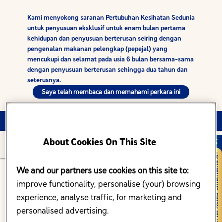
Kami menyokong saranan Pertubuhan Kesihatan Sedunia
untuk penyusuan eksklusif untuk enam bulan pertama
kehidupan dan penyusuan berterusan seiring dengan
pengenalan makanan pelengkap (pepejal) yang
mencukupi dan selamat pada usia 6 bulan bersama-sama
dengan penyusuan berterusan sehingga dua tahun dan
seterusnya.
Saya telah membaca dan memahami perkara ini
Log Masuk
Daftar
Bahasa:
Melayu
About Cookies On This Site
We and our partners use cookies on this site to:
TEBUS FAEDAH EKSKLUSIF SEBAGAI
improve functionality, personalise (your) browsing
AHLI KELAB ENFAMAMA A+
experience, analyse traffic, for marketing and
personalised advertising.