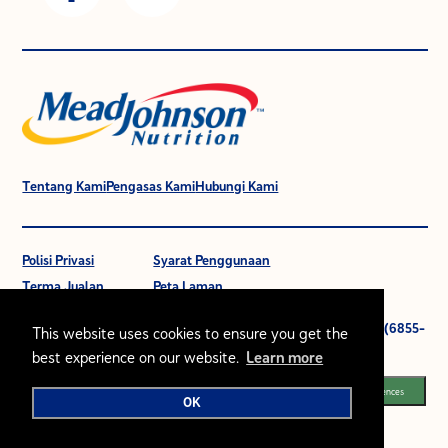
Tentang Kami
Pengasas Kami
Hubungi Kami
Polisi Privasi
Syarat Penggunaan
Terma Jualan
Peta Laman
© 2021 Mead Johnson Nutrition (M) Sdn Bhd. 196601000399 (6855-
This website uses cookies to ensure you get the
W).
best experience on our website.
Learn more
Segala hak cipta terpelihara.
Cookie Preferences
OK