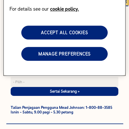
For details see our
cookie policy.
Apakah jenama pilihan anda*
ACCEPT ALL COOKIES
Tarikh Lahir Anak (Lebih daripada 1 tahun)
MANAGE PREFERENCES
Apa topik yang anda ingin terokai untuk anak anda?*
Sertai Sekarang »
Talian Penjagaan Pengguna Mead Johnson: 1-800-88-3585
Isnin - Sabtu, 9.00 pagi - 5.30 petang