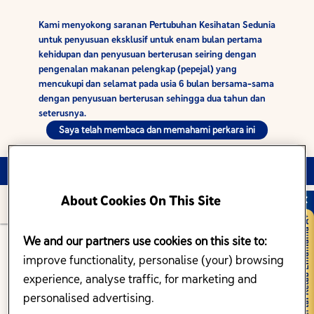
Kami menyokong saranan Pertubuhan Kesihatan Sedunia
untuk penyusuan eksklusif untuk enam bulan pertama
kehidupan dan penyusuan berterusan seiring dengan
pengenalan makanan pelengkap (pepejal) yang
mencukupi dan selamat pada usia 6 bulan bersama-sama
dengan penyusuan berterusan sehingga dua tahun dan
seterusnya.
Saya telah membaca dan memahami perkara ini
Log Masuk
Daftar
Bahasa:
Melayu
About Cookies On This Site
We and our partners use cookies on this site to:
TEBUS FAEDAH EKSKLUSIF SEBAGAI
improve functionality, personalise (your) browsing
AHLI KELAB ENFAMAMA A+
experience, analyse traffic, for marketing and
personalised advertising.