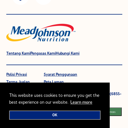
Tentang Kami
Pengasas Kami
Hubungi Kami
Polisi Privasi
Syarat Penggunaan
Terma Jualan
Peta Laman
© 2021 Mead Johnson Nutrition (M) Sdn Bhd. 196601000399 (6855-
This website uses cookies to ensure you get the
W).
best experience on our website.
Learn more
Segala hak cipta terpelihara.
Cookie Preferences
OK